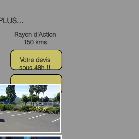
LUS...
Rayon d'Action
150 kms
Votre devis
sous 48h !!