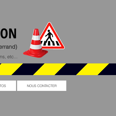
ION
rrand)
s, etc...
TOS
NOUS CONTACTER