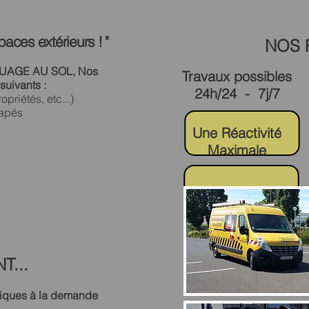
paces extérieurs ! "
NOS P
RQUAGE AU SOL, Nos
Travaux possibles
suivants :
24h/24 - 7j/7
priétés, etc...)
capés
Une Réactivité
Maximale
T...
fiques à la demande