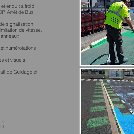
et enduit à froid
P, Arrêt de Bus,
de signalisation
imitation de vitesse,
 panneaux
 et numérotations
es et visuels
ail de Guidage et
...
rs